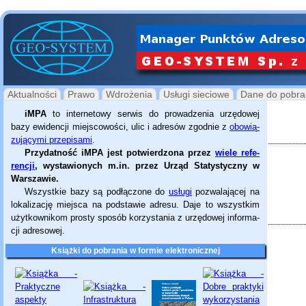
Aktualności
Prawo
Wdrożenia
Usługi sieciowe
Dane do pobra
iMPA
to internetowy serwis do pro­wa­dzenia urzędowej
bazy ewidencji miejscowości, ulic i adresów zgodnie z
obowią­
zu­ją­cymi przepisami
.
Przydatność iMPA jest potwier­dzona przez
wiele refe­
ren­cji
, wysta­wio­nych m.in. przez Urząd Statys­ty­czny w
Warszawie.
Wszystkie bazy są podłączone do
usługi
pozwalającej na
lokalizację miejsca na podstawie adresu. Daje to wszystkim
użytkownikom prosty sposób korzystania z urzędowej infor­ma­
cji adresowej.
Książki do pobrania w formie elektronicznej