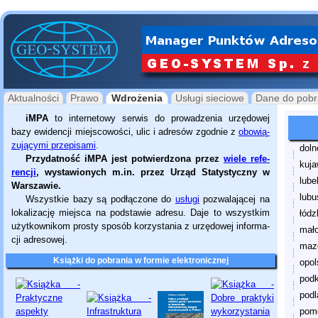
Aktualności
Prawo
Wdrożenia
Usługi sieciowe
Dane do pobr
iMPA
to internetowy serwis do pro­wa­dzenia urzędowej
bazy ewidencji miejscowości, ulic i adresów zgodnie z
obowią­
zu­ją­cymi przepisami
.
doln
Przydatność iMPA jest potwier­dzona przez
wiele refe­
kuj
ren­cji
, wysta­wio­nych m.in. przez Urząd Statys­ty­czny w
lube
Warszawie.
lubu
Wszystkie bazy są podłączone do
usługi
pozwalającej na
lokalizację miejsca na podstawie adresu. Daje to wszystkim
łódz
użytkownikom prosty sposób korzystania z urzędowej infor­ma­
mało
cji adresowej.
maz
Książki do pobrania w formie elektronicznej
opol
podk
podl
pom