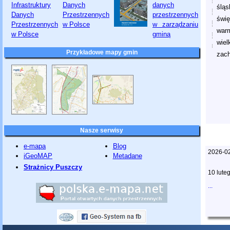
śląs
świę
war
wiel
Przykładowe mapy gmin
zac
Nasze serwisy
e-mapa
Blog
2026-
iGeoMAP
Metadane
Strażnicy Puszczy
10 lute
...